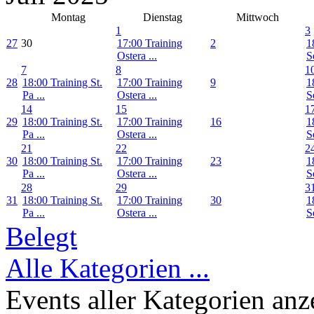
Montag
Dienstag
Mittwoch
1
3
27
30
17:00 Training
2
1
Ostera ...
Se
7
8
1
28
18:00 Training St.
17:00 Training
9
1
Pa ...
Ostera ...
Se
14
15
1
29
18:00 Training St.
17:00 Training
16
1
Pa ...
Ostera ...
Se
21
22
2
30
18:00 Training St.
17:00 Training
23
1
Pa ...
Ostera ...
Se
28
29
3
31
18:00 Training St.
17:00 Training
30
1
Pa ...
Ostera ...
Se
Belegt
Alle Kategorien ...
Events aller Kategorien anz